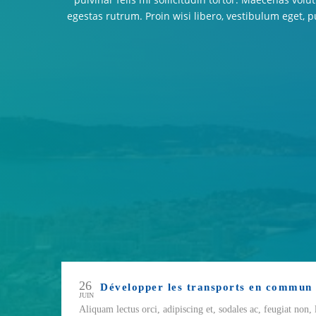
egestas rutrum. Proin wisi libero, vestibulum eget, pu
26
Développer les transports en commun
JUIN
Aliquam lectus orci, adipiscing et, sodales ac, feugiat non, 