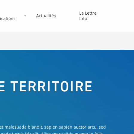
La Lettre
Actualités
ications
Info
E TERRITOIRE
amet malesuada blandit, sapien sapien auctor arcu, sed
 pede turpis id velit. Aliquam sagittis magna in felis