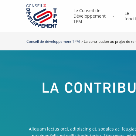
Le Conseil de
Le
Développement
fonc
TPM
Conseil de développement TPM
>
La contribution au projet de ter
LA CONTRIBU
Aliquam lectus orci, adipiscing et, sodales ac, feugi
pulvinar felis mi sollicitudin tortor. Maecenas volut