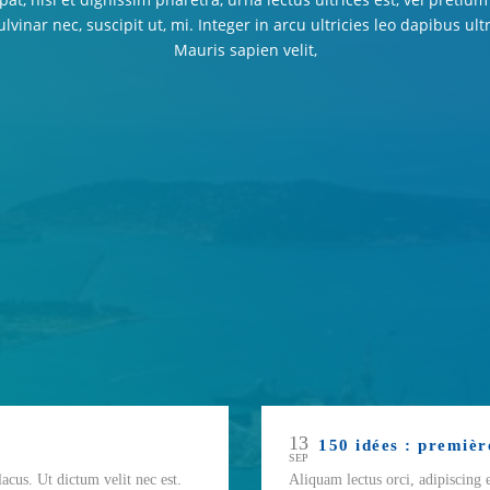
lvinar nec, suscipit ut, mi. Integer in arcu ultricies leo dapibus ul
Mauris sapien velit,
13
SEP
lacus. Ut dictum velit nec est.
Aliquam lectus orci, adipiscing e