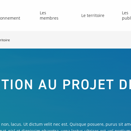
Les
Les
Le territoire
tionnement
membres
publ
ritoire
TION AU PROJET D
at non, lacus. Ut dictum velit nec est. Quisque posuere, purus sit 
pat, nisl et dignissim pharetra, urna lectus ultrices est, vel pretium