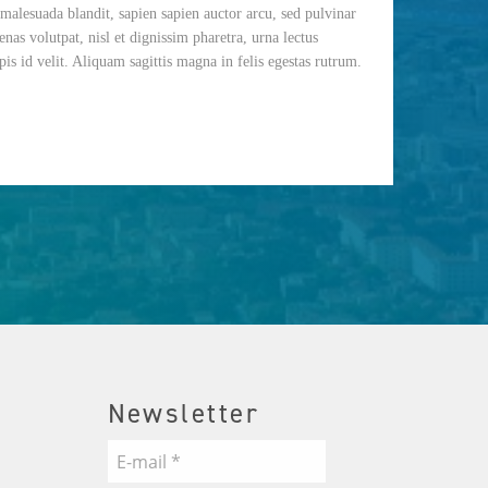
malesuada blandit, sapien sapien auctor arcu, sed pulvinar
enas volutpat, nisl et dignissim pharetra, urna lectus
rpis id velit. Aliquam sagittis magna in felis egestas rutrum.
Newsletter
E-
mail