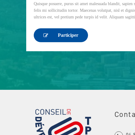
Quisque posuere, purus sit amet malesuada blandit, sapien s
felis mi sollicitudin tortor. Maecenas volutpat, nisl et digni
ultrices est, vel pretium pede turpis id velit. Aliquam sagit
Participer
Cont
04 