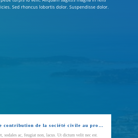
tricies. Sed rhoncus lobortis dolor. Suspendisse dolor.
150 idées : première contribution de la société civile au projet de territoire
t, sodales ac, feugiat non, lacus. Ut dictum velit nec est.