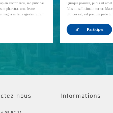
apien auctor arcu, sed pulvinar
Quisque posuere, purus sit amet 
ssim pharetra, urna lectus
felis mi sollicitudin tortor. Maec
tis magna in felis egestas rutrum.
ultrices est, vel pretium pede tu
Participer
actez-nous
Informations
94 05 57 71