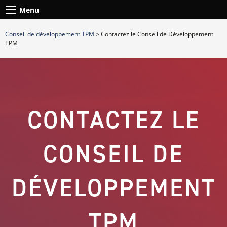
Menu
Conseil de développement TPM
>
Contactez le Conseil de Développement
TPM
CONTACTEZ LE
CONSEIL DE
DÉVELOPPEMENT
TPM