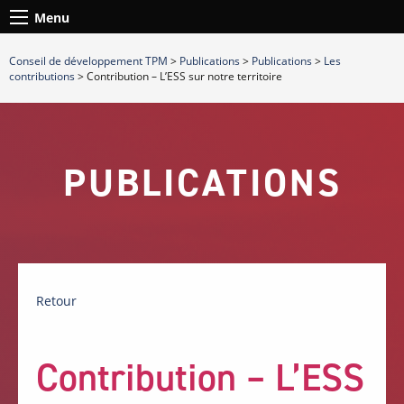
Menu
Conseil de développement TPM
>
Publications
>
Publications
>
Les
contributions
>
Contribution – L’ESS sur notre territoire
PUBLICATIONS
Retour
Contribution – L’ESS