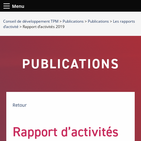
Menu
Conseil de développement TPM
>
Publications
>
Publications
>
Les rapports
d’activité
>
Rapport d’activités 2019
PUBLICATIONS
Retour
Rapport d’activités